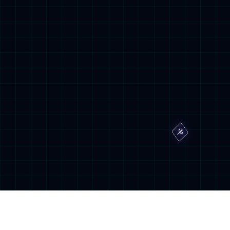
“山
威廉体育集团
集团要闻
2026年5月25日
关不住 东北超级酷”网络宣
EMPTY
传活动走进沈阳威廉体育
邮件