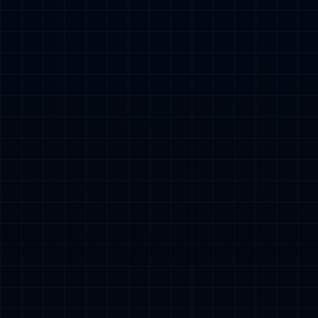
威廉体育集团办公及勤杂用品采购项目招
公告
（公告有效期至
202
6年5月6日中午12:00）
威廉体育企业集团后勤管理中心对集团下属各产业公司办公及
杂用品采购项目组织竞争性询价(文件编号：HQCG2026-003)
欢迎符合资质要求的厂商参与竞争性洽谈。
一、项目概况
1、采购内容
办公文具、财务用品、本类便签、文件管理、清洁用具及杂
类。
2、采购周期：每两个月集中采购一次，另有临时性采购。
3、供货周期：订单下达后7个工作日。