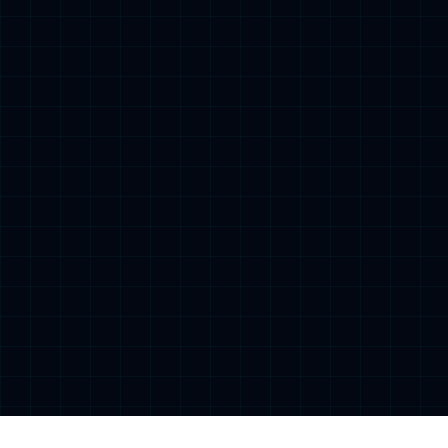
4、送货地点
（1）沈阳经济技术开发区十三号街20号厂区内库房
（2）沈阳经济技术开发区开发大路27号厂区内库房
5、报价单位资格
（1）本项目不允许联合体报价；
（2）报价单位应具备承担该项目的能力，须符合下列条件：
a具备独立承担民事责任的能力；
b须具有良好的商业信誉和健全的财务会计制度；
c须具备法律、行政法规规定的其他条件。
(3)其它资格条件
a具有独立法人资格的单位，营业执照年检合格，近三年无违
违规行为，没有处于被责令停业或破产状态，营业执照经营范