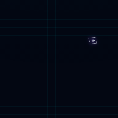
威廉体育诞生之日起就立足于中国民族工业的进
跃发展的同时，扩大对外贸易优势，为国家出口
党和国家各级领导多次莅临威廉体育视察和指导