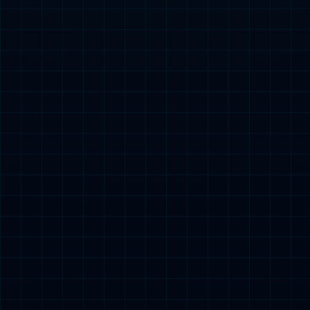
领导
威廉体育集团
关于我们
视察